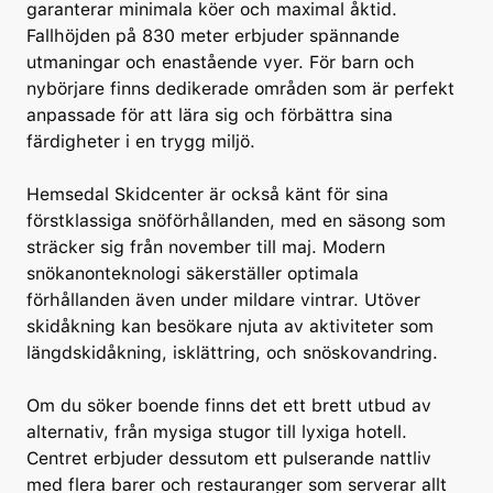
garanterar minimala köer och maximal åktid.
Fallhöjden på 830 meter erbjuder spännande
utmaningar och enastående vyer. För barn och
nybörjare finns dedikerade områden som är perfekt
anpassade för att lära sig och förbättra sina
färdigheter i en trygg miljö.
Hemsedal Skidcenter är också känt för sina
förstklassiga snöförhållanden, med en säsong som
sträcker sig från november till maj. Modern
snökanonteknologi säkerställer optimala
förhållanden även under mildare vintrar. Utöver
skidåkning kan besökare njuta av aktiviteter som
längdskidåkning, isklättring, och snöskovandring.
Om du söker boende finns det ett brett utbud av
alternativ, från mysiga stugor till lyxiga hotell.
Centret erbjuder dessutom ett pulserande nattliv
med flera barer och restauranger som serverar allt