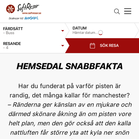
DATUM
FÄRDSÄTT
- Buss
Hämtar datum...
RESANDE
SÖK RESA
- 4
HEMSEDAL SNABBFAKTA
Har du funderat på varför pisten är
randig, det många kallar för manchester?
– Ränderna ger känslan av en mjukare och
därmed skönare åkning än om pisten vore
helt plan, men den gör också att den kalla
nattluften får större yta att kyla ner snön