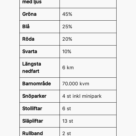
med ljus
Gröna
45%
Blå
25%
Röda
20%
Svarta
10%
Längsta
6 km
nedfart
Barnområde
70.000 kvm
Snöparker
4 st inkl minipark
Stolliftar
6 st
Släpliftar
13 st
Rullband
2 st