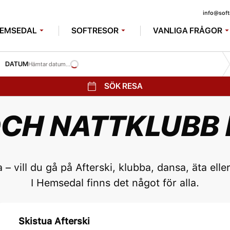
info@soft
EMSEDAL
SOFTRESOR
VANLIGA FRÅGOR
DATUM
Hämtar datum...
SÖK RESA
OCH NATTKLUBB 
 – vill du gå på Afterski, klubba, dansa, äta elle
I Hemsedal finns det något för alla.
Skistua Afterski