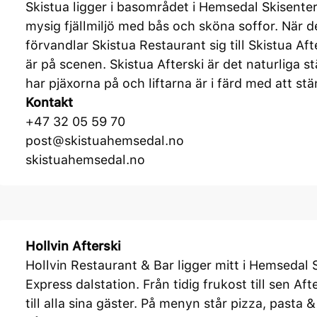
Skistua ligger i basområdet i Hemsedal Skisenter
mysig fjällmiljö med bås och sköna soffor. När 
förvandlar Skistua Restaurant sig till Skistua Af
är på scenen. Skistua Afterski är det naturliga s
har pjäxorna på och liftarna är i färd med att st
Kontakt
+47 32 05 59 70
post@skistuahemsedal.no
skistuahemsedal.no
Hollvin Afterski
Hollvin Restaurant & Bar ligger mitt i Hemsedal 
Express dalstation. Från tidig frukost till sen A
till alla sina gäster. På menyn står pizza, pasta & 