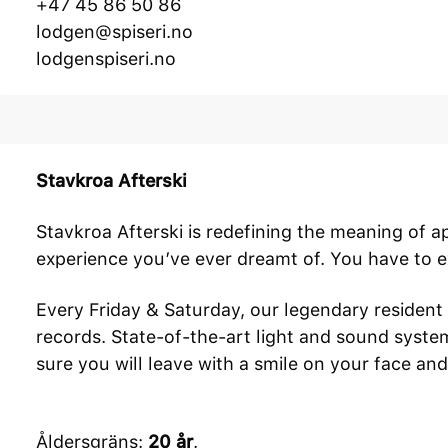
+47 45 86 50 86
lodgen@spiseri.no
l
odgenspiseri.no
Stavkroa Afterski
Stavkroa Afterski is redefining the meaning of 
experience you’ve ever dreamt of. You have to ex
Every Friday & Saturday, our legendary resident
records. State-of-the-art light and sound sys
sure you will leave with a smile on your face an
Åldersgräns:
20 år
.