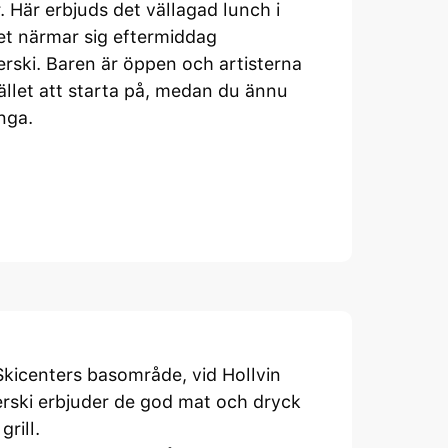
. Här erbjuds det vällagad lunch i
det närmar sig eftermiddag
terski. Baren är öppen och artisterna
tället att starta på, medan du ännu
änga.
Skicenters basområde, vid Hollvin
fterski erbjuder de god mat och dryck
grill.