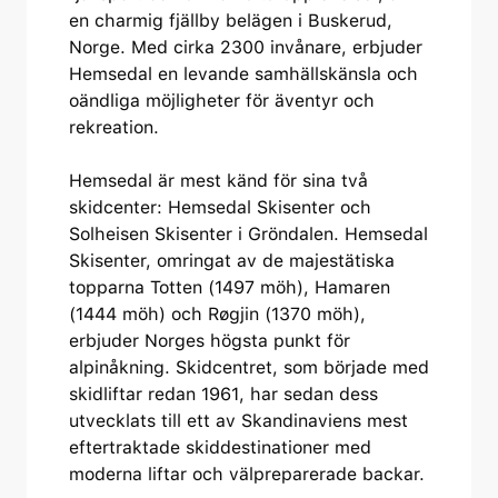
en charmig fjällby belägen i Buskerud,
Norge. Med cirka 2300 invånare, erbjuder
Hemsedal en levande samhällskänsla och
oändliga möjligheter för äventyr och
rekreation.
Hemsedal är mest känd för sina två
skidcenter: Hemsedal Skisenter och
Solheisen Skisenter i Gröndalen. Hemsedal
Skisenter, omringat av de majestätiska
topparna Totten (1497 möh), Hamaren
(1444 möh) och Røgjin (1370 möh),
erbjuder Norges högsta punkt för
alpinåkning. Skidcentret, som började med
skidliftar redan 1961, har sedan dess
utvecklats till ett av Skandinaviens mest
eftertraktade skiddestinationer med
moderna liftar och välpreparerade backar.