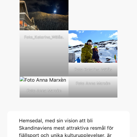
Foto_Katarina_Wälås.
Foto Katarina Wälås
Foto Anna Marxèn
Foto Anna Marxèn
Hemsedal, med sin vision att bli
Skandinaviens mest attraktiva resmål för
fjällsport och unika kulturupplevelser, är