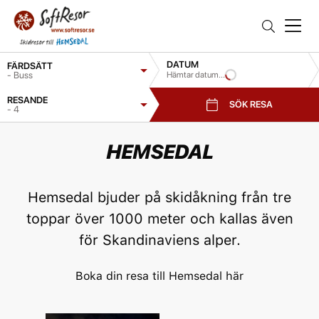
DATUM
FÄRDSÄTT
- Buss
Hämtar datum...
RESANDE
SÖK RESA
- 4
HEMSEDAL
Hemsedal bjuder på skidåkning från tre
toppar över 1000 meter och kallas även
för Skandinaviens alper.
Boka din resa till Hemsedal här