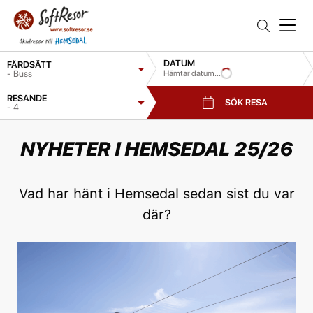
DATUM
FÄRDSÄTT
- Buss
Hämtar datum...
RESANDE
SÖK RESA
- 4
NYHETER I HEMSEDAL 25/2
6
Vad har hänt i Hemsedal sedan sist du var
där?