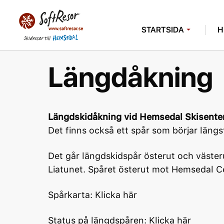
STARTSIDA
H
Längdåkning
Längdskidåkning vid Hemsedal Skisente
Det finns också ett spår som börjar längst 
Det går längdskidspår österut och väste
Liatunet. Spåret österut mot Hemsedal C
Spårkarta:
Klicka här
Status på längdspåren:
Klicka här