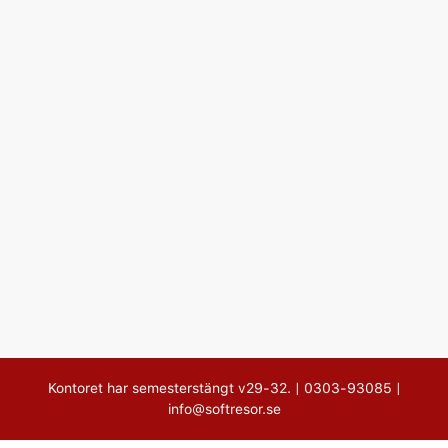
Kontoret har semesterstängt v29-32. |
0303-93085
|
info@softresor.se